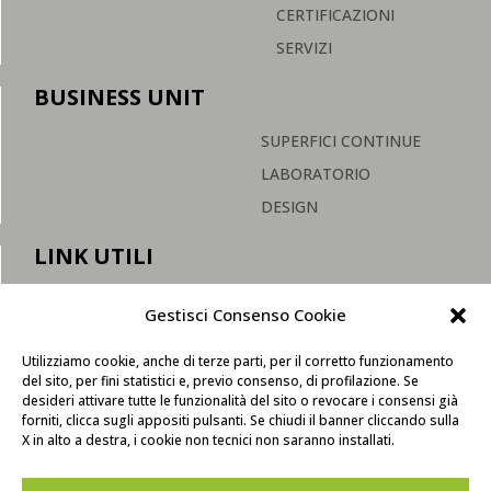
CERTIFICAZIONI
SERVIZI
BUSINESS UNIT
SUPERFICI CONTINUE
LABORATORIO
DESIGN
LINK UTILI
F.A.Q.
Gestisci Consenso Cookie
MANUTENZIONE
Utilizziamo cookie, anche di terze parti, per il corretto funzionamento
SHOP
del sito, per fini statistici e, previo consenso, di profilazione. Se
desideri attivare tutte le funzionalità del sito o revocare i consensi già
forniti, clicca sugli appositi pulsanti. Se chiudi il banner cliccando sulla
X in alto a destra, i cookie non tecnici non saranno installati.