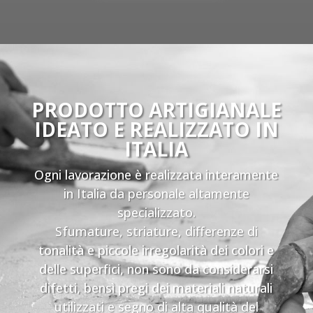
PRODOTTO ARTIGIANALE
IDEATO E REALIZZATO IN
ITALIA
Ogni lavorazione è realizzata interamente
in Italia da personale altamente
specializzato.
Sfumature, striature, differenze di
tonalità e piccole irregolarità dei colori e
delle superfici, non sono da considerarsi
difetti, bensì pregi dei materiali naturali
utilizzati e segno di alta qualità del