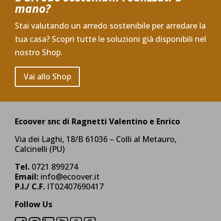
mano?
Stai valutando un arredo sostenibile per arredare la
tua casa? Scopri tutte le soluzioni già disponibili nel
nostro Shop.
Vai allo Shop
Ecoover snc di Ragnetti Valentino e Enrico
Via dei Laghi, 18/B 61036 – Colli al Metauro,
Calcinelli (PU)
Tel.
0721 899274
Email:
info@ecoover.it
P.I./ C.F.
IT02407690417
Follow Us