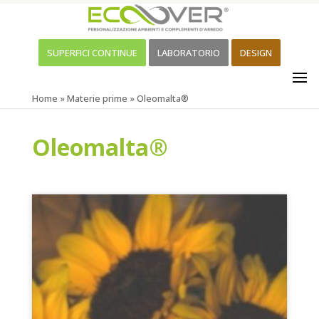
SUPERFICI CONTINUE
LABORATORIO
DESIGN
Home
»
Materie prime
»
Oleomalta®
Oleomalta®