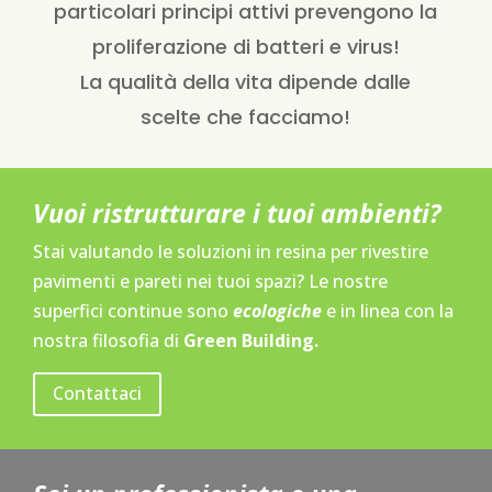
particolari principi attivi prevengono la
proliferazione di batteri e virus!
La qualità della vita dipende dalle
scelte che facciamo!
Vuoi ristrutturare i tuoi ambienti?
Stai valutando le soluzioni in resina per rivestire
pavimenti e pareti nei tuoi spazi? Le nostre
superfici continue sono
ecologiche
e in linea con la
nostra filosofia di
Green Building.
Contattaci