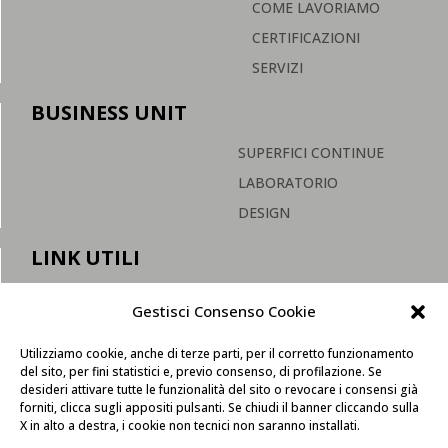
COME LAVORIAMO
CERTIFICAZIONI
SERVIZI
BUSINESS UNIT
SUPERFICI CONTINUE
LABORATORIO
DESIGN
LINK UTILI
F.A.Q.
Gestisci Consenso Cookie
MANUTENZIONE
Utilizziamo cookie, anche di terze parti, per il corretto funzionamento
SHOP
del sito, per fini statistici e, previo consenso, di profilazione. Se
desideri attivare tutte le funzionalità del sito o revocare i consensi già
forniti, clicca sugli appositi pulsanti. Se chiudi il banner cliccando sulla
X in alto a destra, i cookie non tecnici non saranno installati.