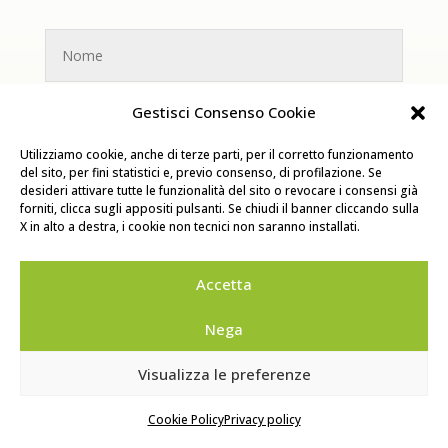
Gestisci Consenso Cookie
Utilizziamo cookie, anche di terze parti, per il corretto funzionamento
del sito, per fini statistici e, previo consenso, di profilazione. Se
desideri attivare tutte le funzionalità del sito o revocare i consensi già
forniti, clicca sugli appositi pulsanti. Se chiudi il banner cliccando sulla
X in alto a destra, i cookie non tecnici non saranno installati.
Accetta
Nega
Visualizza le preferenze
Ho letto l'
informativa sulla privacy
e
Cookie Policy
Privacy policy
accetto il trattamento dei miei dati personali.