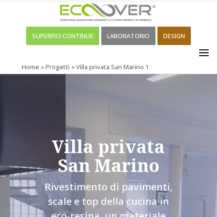
SUPERFICI CONTINUE
LABORATORIO
DESIGN
Home
»
Progetti
»
Villa privata San Marino 1
Villa privata
San Marino
Rivestimento di pavimenti,
scale e top della cucina in
eco-resina, un materiale